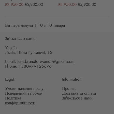
Звичайна
Звичайна
₴2,950.00
₴5,900.00
₴2,950.00
₴5,900.00
ціна
ціна
Ви переглянули 1-10 з 10 товари
Зв'язатись з нами:
Україна
Львів, Шота Руставелі, 13
Email:
Iam.brandforwoman@gmail.com
Phone:
+380979125676
Legal:
Information:
Умови надання послуг
Про нас
Повернення та обмін
Доставка та оплата
Політика
Зв'яжіться з нами
конфіденційності