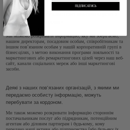
ПІДПИСАТИСЬ
ЧИ ДІЛИМОСЯ ОСОБИСТОЮ ІНФОРМАЦІЄЮ З
ТРЕТІМИ СТОРОНАМИ?
Ми можемо розкривати інформацію, яку ми зберігаємо,
нашим директорам, посадовим особам, співробітникам та
іншим пов’язаним особам у нашій корпоративній групі в
бізнес-цілях, з метою виконання програми лояльності та
маркетингових або ремаркетингових цілей через наш веб-
сайт, канали соціальних мереж або інші маркетингові
засоби.
Деякі з наших пов’язаних організацій, з якими ми
передаємо особисту інформацію, можуть
перебувати за кордоном.
Ми також можемо розкривати інформацію стороннім
постачальникам послуг або підрядникам, потенційним
агентам або діловим партнерам і будь-кому, кому
передано наші активи або підприємства (або будь-яку їх