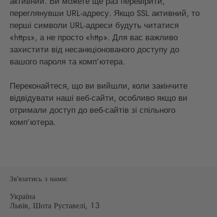
активний. Ви можете ще раз перевірити,
переглянувши URL-адресу. Якщо SSL активний, то
перші символи URL-адреси будуть читатися
«https», а не просто «http». Для вас важливо
захистити від несанкціонованого доступу до
вашого пароля та комп’ютера.
Переконайтеся, що ви вийшли, коли закінчите
відвідувати наші веб-сайти, особливо якщо ви
отримали доступ до веб-сайтів зі спільного
комп’ютера.
Зв'язатись з нами:
Україна
Львів, Шота Руставелі, 13